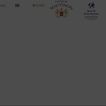
mily
0,00€