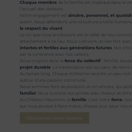
Chaque membre
de la famille est impliqué dans la vi
l’accueil des visiteurs.
Notre engagement est
sincère, personnel, et quotid
avenir. Nous défendons une viticulture à taille humaine
le respect du vivant
.
Le vin que nous produisons est le reflet de nos convicti
attachement à ce lieu. Nous cultivons un lien fort ave
intactes et fertiles aux générations futures
. Nos choi
par la cohérence avec nos valeurs.
Nous croyons dans la
force du collectif
: famille, équi
projet durable
. La transmission est au cœur de notre 
du temps long. Chaque millésime raconte un peu notre
autour d’une passion commune.
Nous sommes fiers de produire un vin sincère, qui por
familial
. Nous ouvrons nos portes avec chaleur et sim
Au Château Mauvinon, la
famille
, c’est notre
force
, no
qui nous pousse à faire mieux, chaque jour, pour nos vi
Découvrez notre histoire