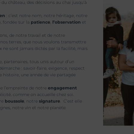
e du château, des décisions au chai jusqu’à
ien
: c’est notre nom, notre héritage, notre
, fondée sur la
patience
,
l’observation
et
ons, de notre travail et de notre
c nos terres, que nous voulons transmettre
x ne sont jamais dictés par la facilité, mais
pe, partenaires, tous unis autour d’un
démarche : savoir-faire, exigence, respect
 histoire, une année de vie partagée
te l’empreinte de notre
engagement
plicité, comme on accueille chez soi.
tre
boussole
, notre
signature
. C’est elle
gnes, notre vin et notre planète.