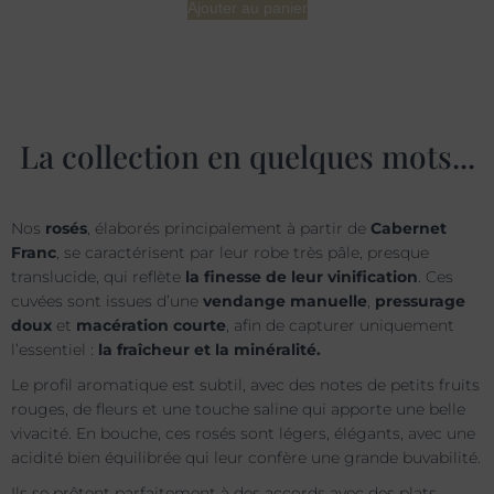
Ajouter au panier
La collection en quelques mots...
Nos
rosés
, élaborés principalement à partir de
Cabernet
Franc
, se caractérisent par leur robe très pâle, presque
translucide, qui reflète
la finesse de leur vinification
. Ces
cuvées sont issues d’une
vendange manuelle
,
pressurage
doux
et
macération courte
, afin de capturer uniquement
l’essentiel :
la fraîcheur et la minéralité.
Le profil aromatique est subtil, avec des notes de petits fruits
rouges, de fleurs et une touche saline qui apporte une belle
vivacité. En bouche, ces rosés sont légers, élégants, avec une
acidité bien équilibrée qui leur confère une grande buvabilité.
Ils se prêtent parfaitement à des accords avec des plats