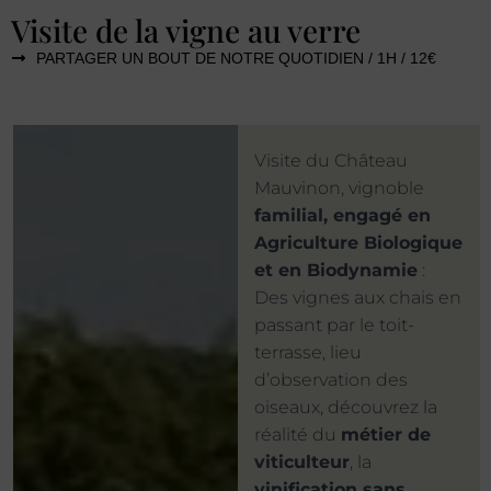
Visite de la vigne au verre
PARTAGER UN BOUT DE NOTRE QUOTIDIEN / 1H / 12€
Visite du Château
Mauvinon, vignoble
familial, engagé en
Agriculture Biologique
et en Biodynamie
:
Des vignes aux chais en
passant par le toit-
terrasse, lieu
d’observation des
oiseaux, découvrez la
réalité du
métier de
viticulteur
, la
vinification sans