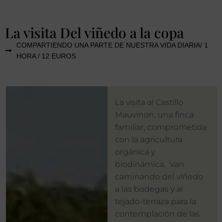
La visita Del viñedo a la copa
COMPARTIENDO UNA PARTE DE NUESTRA VIDA DIARIA/ 1
HORA / 12 EUROS
La visita al Castillo
Mauvinon, una finca
familiar, comprometida
con la agricultura
orgánica y
biodinámica. Van
caminando del viñedo
a las bodegas y al
tejado-terraza para la
contemplación de las