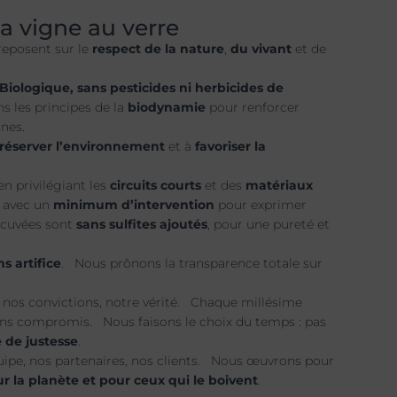
a vigne au verre
eposent sur le
respect de la nature
,
du vivant
et de
Biologique, sans pesticides ni herbicides de
ns les principes de la
biodynamie
pour renforcer
ignes.
réserver l’environnement
et à
favoriser la
n privilégiant les
circuits courts
et des
matériaux
s avec un
minimum d’intervention
pour exprimer
 cuvées sont
sans sulfites ajoutés
, pour une pureté et
ns artifice
. Nous prônons la transparence totale sur
 nos convictions, notre vérité. Chaque millésime
l sans compromis. Nous faisons le choix du temps : pas
 de justesse
.
uipe, nos partenaires, nos clients. Nous œuvrons pour
r la planète et pour ceux qui le boivent
.