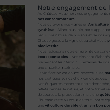
Notre engagement de l
Au Château Mauvinon, nos engagements r
nos consommateurs
.
Nous cultivons nos vignes en
Agriculture 
synthèse
. Allant plus loin, nous appliquo
l’équilibre naturel de nos sols et de nos v
Chaque geste à la vigne et au chai vise à
p
biodiversité
.
Nous réduisons notre empreinte carbone e
écoresponsables
. Nos vins sont élaboré
pleinement leur terroir. Certaines de nos
une sincérité maximales.
La vinification est douce, respectueuse,
sa
nos pratiques et nos choix œnologiques.
Nos étiquettes racontent notre démarche,
reflète l’année, la nature, et notre travai
de course à la production, mais une
quête
L’humain reste au cœur de tout : notre éq
une
viticulture durable
et
un vin bon pou