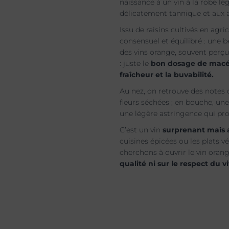
naissance à un vin à la robe l
délicatement tannique et aux
Issu de raisins cultivés en agri
consensuel et équilibré : une b
des vins orange, souvent perçu
: juste le
bon dosage de macér
fraîcheur et la buvabilité.
Au nez, on retrouve des notes 
fleurs séchées ; en bouche, une
une légère astringence qui prol
C’est un vin
surprenant mais 
cuisines épicées ou les plats v
cherchons à ouvrir le vin oran
qualité ni sur le respect du v