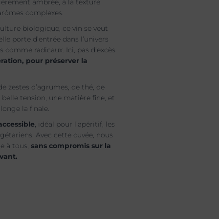
égèrement ambrée, à la texture
 arômes complexes.
culture biologique, ce vin se veut
elle porte d’entrée dans l’univers
s comme radicaux. Ici, pas d’excès
ation, pour préserver la
de zestes d’agrumes, de thé, de
 belle tension, une matière fine, et
onge la finale.
accessible
, idéal pour l’apéritif, les
égétariens. Avec cette cuvée, nous
ge à tous,
sans compromis sur la
ivant.