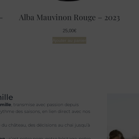
–
Alba Mauvinon Rouge – 2023
25,00
€
Ajouter au panier
ille
amille
, transmise avec passion depuis
rythme des saisons, en lien direct avec nos
e du château, des décisions au chai jusqu’à
ien
: c’est notre nom, notre héritage, notre