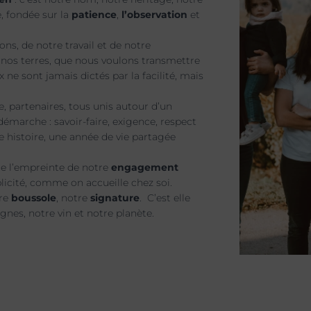
, fondée sur la
patience
,
l’observation
et
ons, de notre travail et de notre
c nos terres, que nous voulons transmettre
x ne sont jamais dictés par la facilité, mais
pe, partenaires, tous unis autour d’un
démarche : savoir-faire, exigence, respect
 histoire, une année de vie partagée
te l’empreinte de notre
engagement
plicité, comme on accueille chez soi.
tre
boussole
, notre
signature
. C’est elle
gnes, notre vin et notre planète.