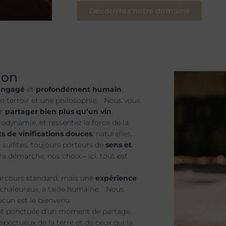
Découvrez notre domaine
non
engagé
et
profondément humain
.
 un terroir et une philosophie. Nous vous
ur
partager bien plus qu’un vin
.
iodynamie, et ressentez la force de la
ts de vinifications douces
, naturelles,
s sulfites, toujours porteurs de
sens et
e démarche, nos choix – ici, tout est
parcours standard, mais une
expérience
u chaleureux, à taille humaine. Nous
hacun est le bienvenu.
t ponctuée d’un moment de partage.
spectueux de la terre et de ceux qui la