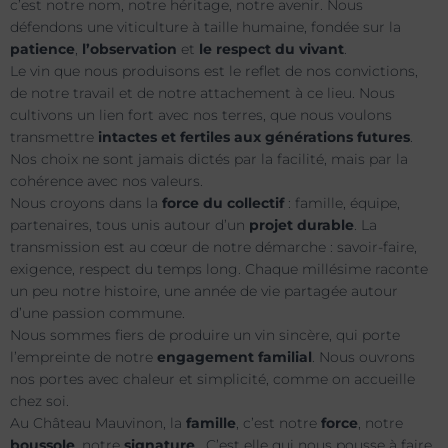
c’est notre nom, notre héritage, notre avenir. Nous
défendons une viticulture à taille humaine, fondée sur la
patience
,
l’observation
et
le respect du vivant
.
Le vin que nous produisons est le reflet de nos convictions,
de notre travail et de notre attachement à ce lieu. Nous
cultivons un lien fort avec nos terres, que nous voulons
transmettre
intactes et fertiles aux générations futures
.
Nos choix ne sont jamais dictés par la facilité, mais par la
cohérence avec nos valeurs.
Nous croyons dans la
force du collectif
: famille, équipe,
partenaires, tous unis autour d’un
projet durable
. La
transmission est au cœur de notre démarche : savoir-faire,
exigence, respect du temps long. Chaque millésime raconte
un peu notre histoire, une année de vie partagée autour
d’une passion commune.
Nous sommes fiers de produire un vin sincère, qui porte
l’empreinte de notre
engagement familial
. Nous ouvrons
nos portes avec chaleur et simplicité, comme on accueille
chez soi.
Au Château Mauvinon, la
famille
, c’est notre
force
, notre
boussole
, notre
signature
. C’est elle qui nous pousse à faire