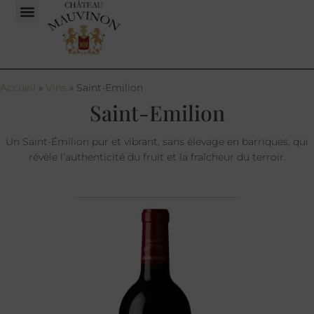
Accueil
»
Vins
»
Saint-Emilion
Saint-Emilion
Un Saint-Émilion pur et vibrant, sans élevage en barriques, qui
révèle l’authenticité du fruit et la fraîcheur du terroir.