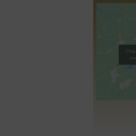
Cliq
ma