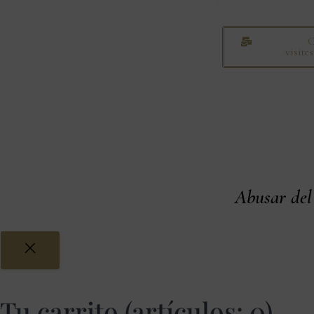
C
visite
Abusar del 
Tu carrito
(artículos: 0)