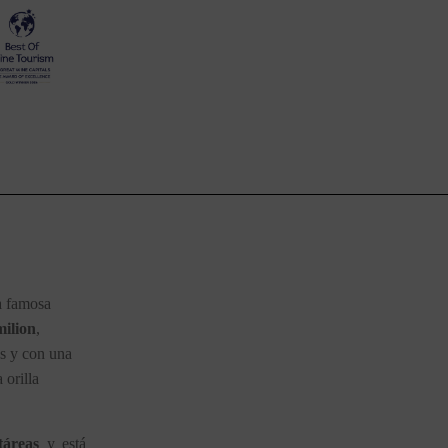
a famosa 
milion
, 
s y con una 
orilla 
táreas 
y está 