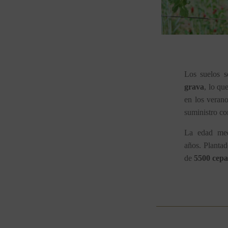
Los suelos s
grava
, lo qu
en los verano
suministro co
La edad med
años. Plantad
de 
5500 cepa