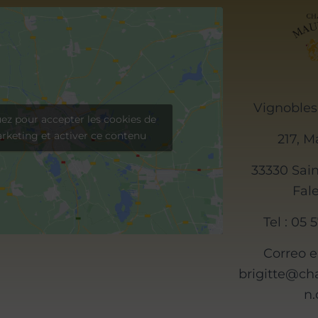
Vignobles
uez pour accepter les cookies de
rketing et activer ce contenu
217, M
33330 Sain
Fal
Tel : 05 
Correo e
brigitte@c
n