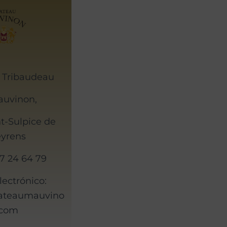
 Tribaudeau
auvinon,
t-Sulpice de
eyrens
57 24 64 79
lectrónico:
hateaumauvino
.com